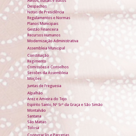
Avisos, Editais e Éditos
Despachos
Notas de Presidência
Regulamentos e Normas
Planos Municipais
Gestão Financeira
Recursos Humanos
Modernização Administrativa
Assembleia Municipal
Constituição
Regimento
Comissões e Conselhos
Sessões da Assembleia
Moções
Juntas de Freguesia
Alpalhão
Arez e Amieira do Tejo
Espírito Santo, Nª Srª da Graça e São Simão
Montalvão
Santana
São Matias
Tolosa
Cooperação e Parcerias