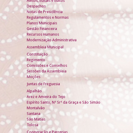
Avisos, Editais e Éditos
Despachos
Notas de Presidência
Regulamentos e Normas
Planos Municipais
Gestão Financeira
Recursos Humanos
Modernização Administrativa
Assembleia Municipal
Constituição
Regimento
Comissões e Conselhos
Sessões da Assembleia
Moções
Juntas de Freguesia
Alpalhão
Arez e Amieira do Tejo
Espírito Santo, Nª Srª da Graça e São Simão
Montalvão
Santana
São Matias
Tolosa
Cooperação e Parcerias