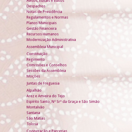
Avisos, Editais e Éditos
Despachos
Notas de Presidência
Regulamentos e Normas
Planos Municipais
Gestão Financeira
Recursos Humanos
Modernização Administrativa
Assembleia Municipal
Constituição
Regimento
Comissões e Conselhos
Sessões da Assembleia
Moções
Juntas de Freguesia
Alpalhão
Arez e Amieira do Tejo
Espírito Santo, Nª Srª da Graça e São Simão
Montalvão
Santana
São Matias
Tolosa
Cooperação e Parcerias