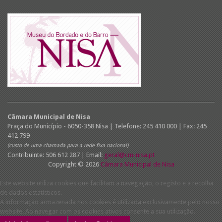
Câmara Municipal de Nisa
Praça do Município - 6050-358 Nisa | Telefone: 245 410 000 | Fax: 245
412 799
(custo de uma chamada para a rede fixa nacional)
Contribuinte: 506 612 287 | Email:
geral@cm-nisa.pt
Copyright © 2026
Câmara Municipal de Nisa
Este website utiliza cookies que facilitam a navegação, o registo e a recolha
de dados estatísticos.
A informação armazenada nos cookies é utilizada exclusivamente pelo nosso
website. Ao navegar com os cookies ativos consente a sua utilização.