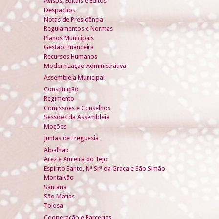
Avisos, Editais e Éditos
Despachos
Notas de Presidência
Regulamentos e Normas
Planos Municipais
Gestão Financeira
Recursos Humanos
Modernização Administrativa
Assembleia Municipal
Constituição
Regimento
Comissões e Conselhos
Sessões da Assembleia
Moções
Juntas de Freguesia
Alpalhão
Arez e Amieira do Tejo
Espírito Santo, Nª Srª da Graça e São Simão
Montalvão
Santana
São Matias
Tolosa
Cooperação e Parcerias