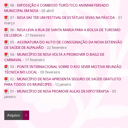
08 -
EXPOSIÇÃO E COMBOIO TURÍSTICO ANIMAM FERIADO
MUNICIPAL EM NISA
-
03 abril
07 -
NISA VAI TER UM FESTIVAL DE ESTÁTUAS VIVAS NA PÁSCOA
-
31
março
06 -
NISA LEVA A RUA DE SANTA MARIA PARA A BOLSA DE TURISMO
DE LISBOA
-
27 fevereiro
05 -
ASSINATURA DO AUTO DE CONSIGNAÇÃO DA NOVA EXTENSÃO
DE SAÚDE DE ALPALHÃO
-
22 fevereiro
04 -
MUNICÍPIO DE NISA VOLTA A PROMOVER O BAILE DE
CARNAVAL
-
17 fevereiro
03 -
PONTE INTERNACIONAL SOBRE O RIO SEVER MOTIVA REUNIÃO
TÉCNICA NO LOCAL
-
03 fevereiro
02 -
MUNICÍPIO DE NISA APRESENTA SEGURO DE SAÚDE GRATUITO
PARA TODOS OS MUNÍCIPES
-
12 janeiro
01 -
MUNICÍPIO DE NISA PROMOVE AULAS DE HIPOTERAPIA
-
05
janeiro
Arquivo