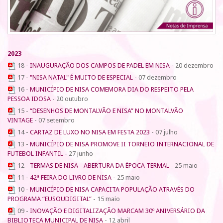
2023
18 -
INAUGURAÇÃO DOS CAMPOS DE PADEL EM NISA
-
20 dezembro
17 -
"NISA NATAL" É MUITO DE ESPECIAL
-
07 dezembro
16 -
MUNICÍPIO DE NISA COMEMORA DIA DO RESPEITO PELA
PESSOA IDOSA
-
20 outubro
15 -
“DESENHOS DE MONTALVÃO E NISA” NO MONTALVÃO
VINTAGE
-
07 setembro
14 -
CARTAZ DE LUXO NO NISA EM FESTA 2023
-
07 julho
13 -
MUNICÍPIO DE NISA PROMOVE II TORNEIO INTERNACIONAL DE
FUTEBOL INFANTIL
-
27 junho
12 -
TERMAS DE NISA - ABERTURA DA ÉPOCA TERMAL
-
25 maio
11 -
42ª FEIRA DO LIVRO DE NISA
-
25 maio
10 -
MUNICÍPIO DE NISA CAPACITA POPULAÇÃO ATRAVÉS DO
PROGRAMA “EUSOUDIGITAL”
-
15 maio
09 -
INOVAÇÃO E DIGITALIZAÇÃO MARCAM 30º ANIVERSÁRIO DA
BIBLIOTECA MUNICIPAL DE NISA
-
12 abril