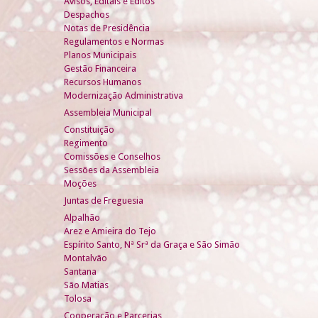
Avisos, Editais e Éditos
Despachos
Notas de Presidência
Regulamentos e Normas
Planos Municipais
Gestão Financeira
Recursos Humanos
Modernização Administrativa
Assembleia Municipal
Constituição
Regimento
Comissões e Conselhos
Sessões da Assembleia
Moções
Juntas de Freguesia
Alpalhão
Arez e Amieira do Tejo
Espírito Santo, Nª Srª da Graça e São Simão
Montalvão
Santana
São Matias
Tolosa
Cooperação e Parcerias