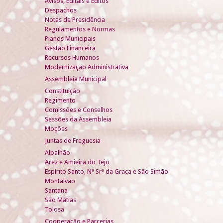
Avisos, Editais e Éditos
Despachos
Notas de Presidência
Regulamentos e Normas
Planos Municipais
Gestão Financeira
Recursos Humanos
Modernização Administrativa
Assembleia Municipal
Constituição
Regimento
Comissões e Conselhos
Sessões da Assembleia
Moções
Juntas de Freguesia
Alpalhão
Arez e Amieira do Tejo
Espírito Santo, Nª Srª da Graça e São Simão
Montalvão
Santana
São Matias
Tolosa
Cooperação e Parcerias