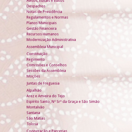
Avisos, Editais e Éditos
Despachos
Notas de Presidência
Regulamentos e Normas
Planos Municipais
Gestão Financeira
Recursos Humanos
Modernização Administrativa
Assembleia Municipal
Constituição
Regimento
Comissões e Conselhos
Sessões da Assembleia
Moções
Juntas de Freguesia
Alpalhão
Arez e Amieira do Tejo
Espírito Santo, Nª Srª da Graça e São Simão
Montalvão
Santana
São Matias
Tolosa
Cooperação e Parcerias