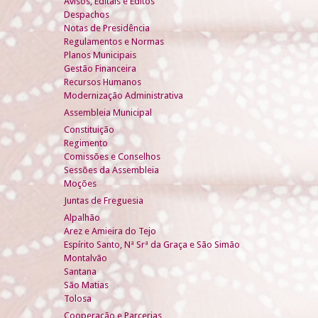
Avisos, Editais e Éditos
Despachos
Notas de Presidência
Regulamentos e Normas
Planos Municipais
Gestão Financeira
Recursos Humanos
Modernização Administrativa
Assembleia Municipal
Constituição
Regimento
Comissões e Conselhos
Sessões da Assembleia
Moções
Juntas de Freguesia
Alpalhão
Arez e Amieira do Tejo
Espírito Santo, Nª Srª da Graça e São Simão
Montalvão
Santana
São Matias
Tolosa
Cooperação e Parcerias