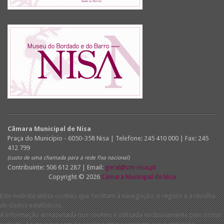
Câmara Municipal de Nisa
Praça do Município - 6050-358 Nisa | Telefone: 245 410 000 | Fax: 245
412 799
(custo de uma chamada para a rede fixa nacional)
Contribuinte: 506 612 287 | Email:
geral@cm-nisa.pt
Copyright © 2026
Câmara Municipal de Nisa
Este website utiliza cookies que facilitam a navegação, o registo e a recolha
de dados estatísticos.
A informação armazenada nos cookies é utilizada exclusivamente pelo nosso