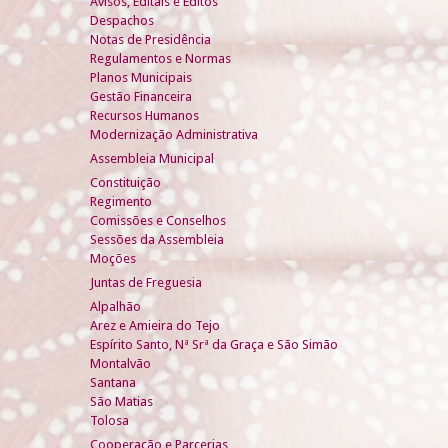
Avisos, Editais e Éditos
Despachos
Notas de Presidência
Regulamentos e Normas
Planos Municipais
Gestão Financeira
Recursos Humanos
Modernização Administrativa
Assembleia Municipal
Constituição
Regimento
Comissões e Conselhos
Sessões da Assembleia
Moções
Juntas de Freguesia
Alpalhão
Arez e Amieira do Tejo
Espírito Santo, Nª Srª da Graça e São Simão
Montalvão
Santana
São Matias
Tolosa
Cooperação e Parcerias