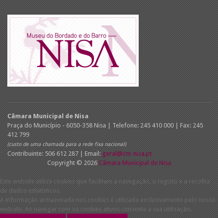
Câmara Municipal de Nisa
Praça do Município - 6050-358 Nisa | Telefone: 245 410 000 | Fax: 245
412 799
(custo de uma chamada para a rede fixa nacional)
Contribuinte: 506 612 287 | Email:
geral@cm-nisa.pt
Copyright © 2026
Câmara Municipal de Nisa
Este website utiliza cookies que facilitam a navegação, o registo e a recolha
de dados estatísticos.
A informação armazenada nos cookies é utilizada exclusivamente pelo nosso
website. Ao navegar com os cookies ativos consente a sua utilização.