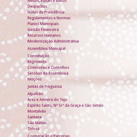
Avisos, Editais e Éditos
Despachos
Notas de Presidência
Regulamentos e Normas
Planos Municipais
Gestão Financeira
Recursos Humanos
Modernização Administrativa
Assembleia Municipal
Constituição
Regimento
Comissões e Conselhos
Sessões da Assembleia
Moções
Juntas de Freguesia
Alpalhão
Arez e Amieira do Tejo
Espírito Santo, Nª Srª da Graça e São Simão
Montalvão
Santana
São Matias
Tolosa
Cooperação e Parcerias