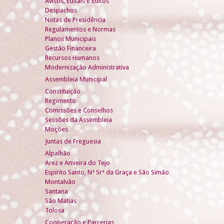
Avisos, Editais e Éditos
Despachos
Notas de Presidência
Regulamentos e Normas
Planos Municipais
Gestão Financeira
Recursos Humanos
Modernização Administrativa
Assembleia Municipal
Constituição
Regimento
Comissões e Conselhos
Sessões da Assembleia
Moções
Juntas de Freguesia
Alpalhão
Arez e Amieira do Tejo
Espírito Santo, Nª Srª da Graça e São Simão
Montalvão
Santana
São Matias
Tolosa
Cooperação e Parcerias