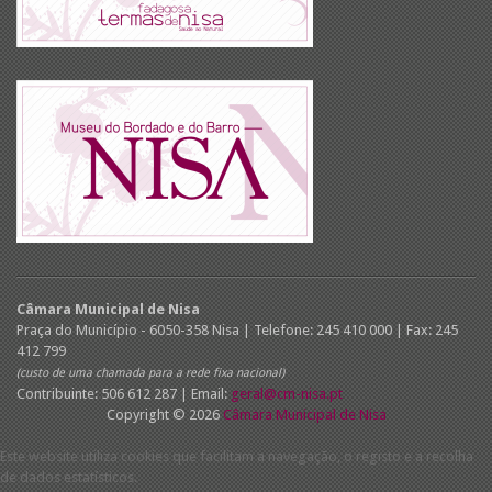
Câmara Municipal de Nisa
Praça do Município - 6050-358 Nisa | Telefone: 245 410 000 | Fax: 245
412 799
(custo de uma chamada para a rede fixa nacional)
Contribuinte: 506 612 287 | Email:
geral@cm-nisa.pt
Copyright © 2026
Câmara Municipal de Nisa
Este website utiliza cookies que facilitam a navegação, o registo e a recolha
de dados estatísticos.