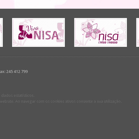
Fax: 245 412 799
 dados estatísticos.
ebsite. Ao navegar com os cookies ativos consente a sua utilização.