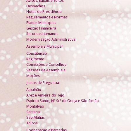
Avisos, Editais e Éditos
Despachos
Notas de Presidência
Regulamentos e Normas
Planos Municipais
Gestão Financeira
Recursos Humanos
Modernização Administrativa
Assembleia Municipal
Constituição
Regimento
Comissões e Conselhos
Sessões da Assembleia
Moções
Juntas de Freguesia
Alpalhão
Arez e Amieira do Tejo
Espírito Santo, Nª Srª da Graça e São Simão
Montalvão
Santana
São Matias
Tolosa
Cooperação e Parcerias