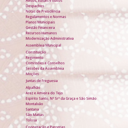
Avisos, Editais e Éditos
Despachos
Notas de Presidência
Regulamentos e Normas
Planos Municipais
Gestão Financeira
Recursos Humanos
Modernização Administrativa
Assembleia Municipal
Constituição
Regimento
Comissões e Conselhos
Sessões da Assembleia
Moções
Juntas de Freguesia
Alpalhão
Arez e Amieira do Tejo
Espírito Santo, Nª Srª da Graça e São Simão
Montalvão
Santana
São Matias
Tolosa
Cooperação e Parcerias