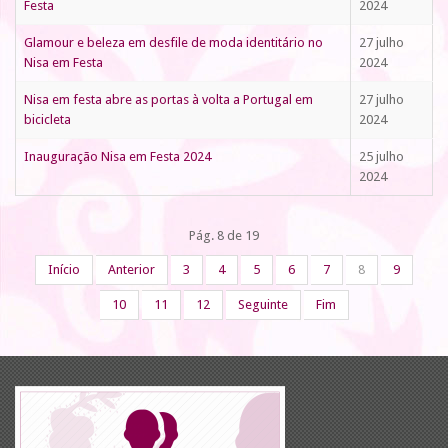
Festa
2024
Glamour e beleza em desfile de moda identitário no
27 julho
Nisa em Festa
2024
Nisa em festa abre as portas à volta a Portugal em
27 julho
bicicleta
2024
Inauguração Nisa em Festa 2024
25 julho
2024
Pág. 8 de 19
Início
Anterior
3
4
5
6
7
8
9
10
11
12
Seguinte
Fim