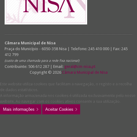
Câmara Municipal de Nisa
Praça do Município - 6050-358 Nisa | Telefone: 245 410 000 | Fax: 245
412 799
(custo de uma chamada para a rede fixa nacional)
Contribuinte: 506 612 287 | Email:
geral@cm-nisa.pt
Copyright © 2026
Câmara Municipal de Nisa
Este website utiliza cookies que facilitam a navegação, o registo e a recolha
de dados estatísticos.
A informação armazenada nos cookies é utilizada exclusivamente pelo nosso
website. Ao navegar com os cookies ativos consente a sua utilização.
Mais informações
Aceitar Cookies