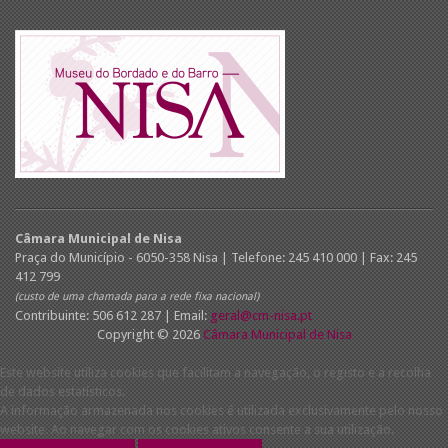
Câmara Municipal de Nisa
Praça do Município - 6050-358 Nisa | Telefone: 245 410 000 | Fax: 245
412 799
(custo de uma chamada para a rede fixa nacional)
Contribuinte: 506 612 287 | Email:
geral@cm-nisa.pt
Copyright © 2026
Câmara Municipal de Nisa
Este website utiliza cookies que facilitam a navegação, o registo e a recolha
de dados estatísticos.
A informação armazenada nos cookies é utilizada exclusivamente pelo nosso
website. Ao navegar com os cookies ativos consente a sua utilização.