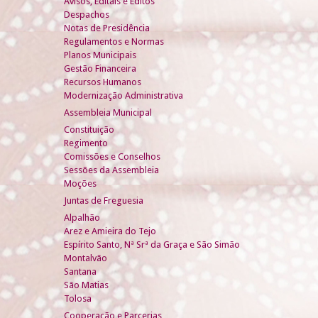
Avisos, Editais e Éditos
Despachos
Notas de Presidência
Regulamentos e Normas
Planos Municipais
Gestão Financeira
Recursos Humanos
Modernização Administrativa
Assembleia Municipal
Constituição
Regimento
Comissões e Conselhos
Sessões da Assembleia
Moções
Juntas de Freguesia
Alpalhão
Arez e Amieira do Tejo
Espírito Santo, Nª Srª da Graça e São Simão
Montalvão
Santana
São Matias
Tolosa
Cooperação e Parcerias