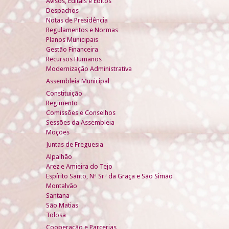
Avisos, Editais e Éditos
Despachos
Notas de Presidência
Regulamentos e Normas
Planos Municipais
Gestão Financeira
Recursos Humanos
Modernização Administrativa
Assembleia Municipal
Constituição
Regimento
Comissões e Conselhos
Sessões da Assembleia
Moções
Juntas de Freguesia
Alpalhão
Arez e Amieira do Tejo
Espírito Santo, Nª Srª da Graça e São Simão
Montalvão
Santana
São Matias
Tolosa
Cooperação e Parcerias