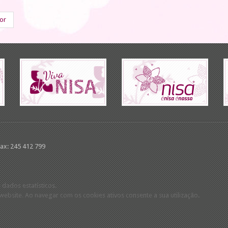
ior
Fax: 245 412 799
 dados estatísticos.
ebsite. Ao navegar com os cookies ativos consente a sua utilização.