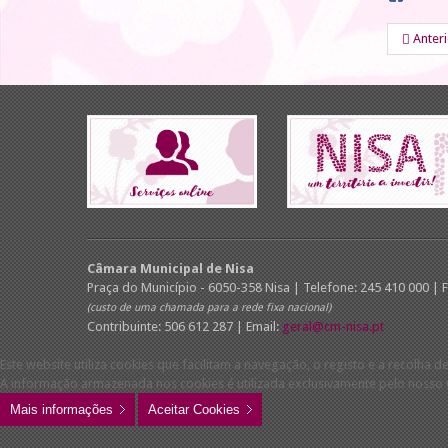
Anter
Câmara Municipal de Nisa
Praça do Município - 6050-358 Nisa | Telefone: 245 410 000 | 
(custo de uma chamada para a rede fixa nacional)
Contribuinte: 506 612 287 | Email:
geral@cm-nisa.pt
Este website utiliza cookies que facilitam a navegação, o registo e a recolha de
A informação armazenada nos cookies é utilizada exclusivamente pelo nosso w
Mais informações
Aceitar Cookies