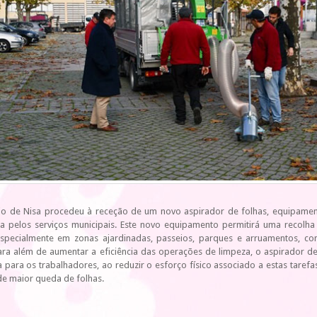
io de Nisa procedeu à receção de um novo aspirador de folhas, equipamen
a pelos serviços municipais. Este novo equipamento permitirá uma recolha
 especialmente em zonas ajardinadas, passeios, parques e arruamentos, c
Para além de aumentar a eficiência das operações de limpeza, o aspirador d
para os trabalhadores, ao reduzir o esforço físico associado a estas tare
de maior queda de folhas.