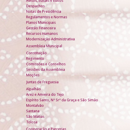
Avisos, Editais e Éditos
Despachos
Notas de Presidência
Regulamentos e Normas
Planos Municipais
Gestão Financeira
Recursos Humanos
Modernização Administrativa
Assembleia Municipal
Constituição
Regimento
Comissões e Conselhos
Sessões da Assembleia
Moções
Juntas de Freguesia
Alpalhão
Arez e Amieira do Tejo
Espírito Santo, Nª Srª da Graça e São Simão
Montalvão
Santana
São Matias
Tolosa
Cooperação e Parcerias