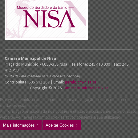
Câmara Municipal de Nisa
Praça do Município - 6050-358 Nisa | Telefone: 245 410 000 | Fax: 245
412 799
(custo de uma chamada para a rede fixa nacional)
Contribuinte: 506 612 287 | Email:
geral@cm-nisa.pt
Copyright © 2026
Câmara Municipal de Nisa
Este website utiliza cookies que facilitam a navegação, o registo e a recolha
de dados estatísticos.
A informação armazenada nos cookies é utilizada exclusivamente pelo nosso
website. Ao navegar com os cookies ativos consente a sua utilização.
Mais informações
Aceitar Cookies