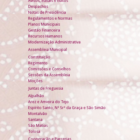
Avisos, Editais e Éditos
Despachos
Notas de Presidência
Regulamentos e Normas
Planos Municipais
Gestão Financeira
Recursos Humanos
Modernização Administrativa
Assembleia Municipal
Constituição
Regimento
Comissões e Conselhos
Sessões da Assembleia
Moções
Juntas de Freguesia
Alpalhão
Arez e Amieira do Tejo
Espírito Santo, Nª Srª da Graça e São Simão
Montalvão
Santana
São Matias
Tolosa
Cooperação e Parcerias