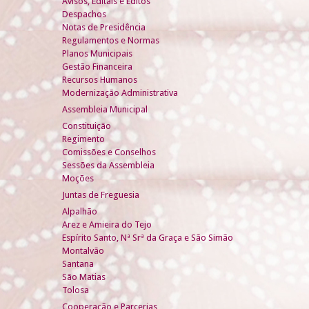
Avisos, Editais e Éditos
Despachos
Notas de Presidência
Regulamentos e Normas
Planos Municipais
Gestão Financeira
Recursos Humanos
Modernização Administrativa
Assembleia Municipal
Constituição
Regimento
Comissões e Conselhos
Sessões da Assembleia
Moções
Juntas de Freguesia
Alpalhão
Arez e Amieira do Tejo
Espírito Santo, Nª Srª da Graça e São Simão
Montalvão
Santana
São Matias
Tolosa
Cooperação e Parcerias