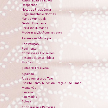
Avisos, Editais e Éditos
Despachos
Notas de Presidência
Regulamentos e Normas
Planos Municipais
Gestão Financeira
Recursos Humanos
Modernização Administrativa
Assembleia Municipal
Constituição
Regimento
Comissões e Conselhos
Sessões da Assembleia
Moções
Juntas de Freguesia
Alpalhão
Arez e Amieira do Tejo
Espírito Santo, Nª Srª da Graça e São Simão
Montalvão
Santana
São Matias
Tolosa
Cooperação e Parcerias