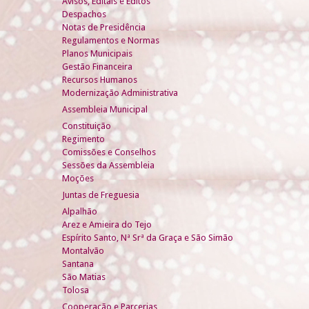
Avisos, Editais e Éditos
Despachos
Notas de Presidência
Regulamentos e Normas
Planos Municipais
Gestão Financeira
Recursos Humanos
Modernização Administrativa
Assembleia Municipal
Constituição
Regimento
Comissões e Conselhos
Sessões da Assembleia
Moções
Juntas de Freguesia
Alpalhão
Arez e Amieira do Tejo
Espírito Santo, Nª Srª da Graça e São Simão
Montalvão
Santana
São Matias
Tolosa
Cooperação e Parcerias