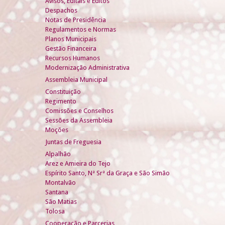
Avisos, Editais e Éditos
Despachos
Notas de Presidência
Regulamentos e Normas
Planos Municipais
Gestão Financeira
Recursos Humanos
Modernização Administrativa
Assembleia Municipal
Constituição
Regimento
Comissões e Conselhos
Sessões da Assembleia
Moções
Juntas de Freguesia
Alpalhão
Arez e Amieira do Tejo
Espírito Santo, Nª Srª da Graça e São Simão
Montalvão
Santana
São Matias
Tolosa
Cooperação e Parcerias