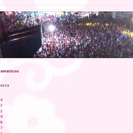
temáticos
Festa
24
23
22
19
18
17