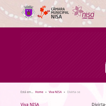
Está em...
Home
Viva NISA
Divirta-se
Viva NISA
Divirta