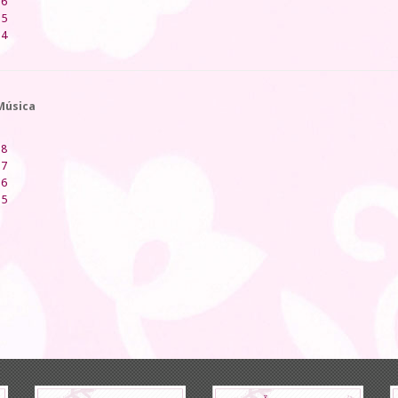
16
15
14
Música
18
17
16
15